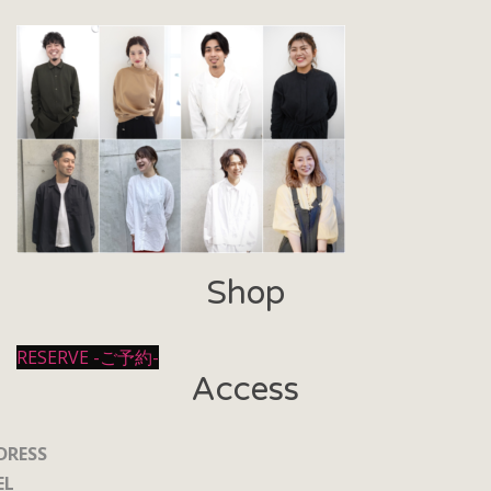
Shop
RESERVE -ご予約-
Access
DRESS
EL